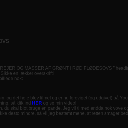
sovs
ERREJER OG MASSER AF GRØNT I RØD FLØDESOVS ” heading_ta
 Sikke en lækker overskrift!
billede nok:
n, og det hele blev filmet og er nu foreviget (og udgivet) på You
ning, så klik ind
HER
og se min video!
en, du skal blot bruge en pande. Jeg vil tilmed endda nok vove o
kke desto mindre, så vil jeg bestemt mene, at retten smager bed