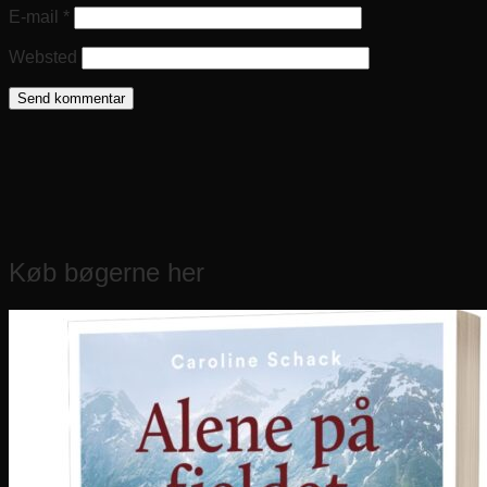
E-mail
*
Websted
Køb bøgerne her