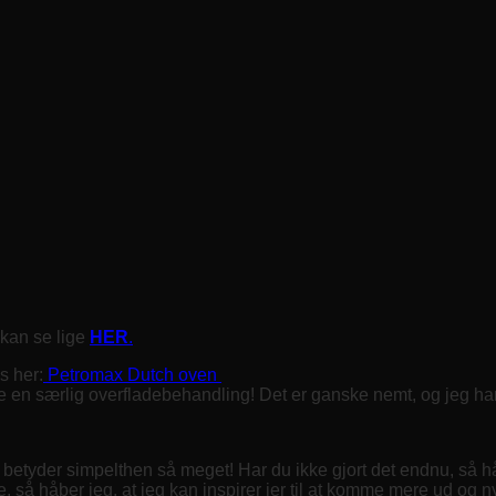
kan se lige
HER
.
s her:
Petromax Dutch oven
e en særlig overfladebehandling! Det er ganske nemt, og jeg har
etyder simpelthen så meget! Har du ikke gjort det endnu, så håber
, så håber jeg, at jeg kan inspirer jer til at komme mere ud og nyde