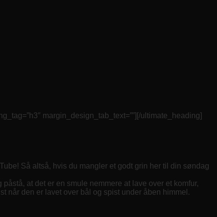
g=”h3″ margin_design_tab_text=””][/ultimate_heading]
Tube! Så altså, hvis du mangler et godt grin her til din søndag
g påstå, at det er en smule nemmere at lave over et komfur,
st når den er lavet over bål og spist under åben himmel.