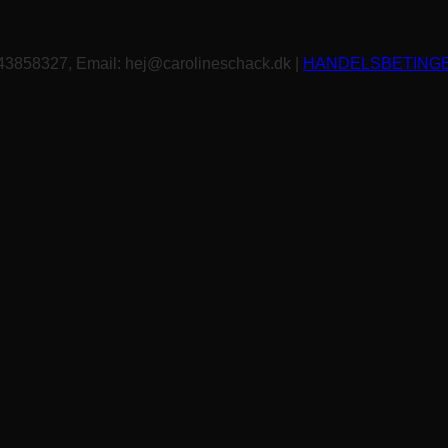
 43858327, Email: hej@carolineschack.dk |
HANDELSBETING