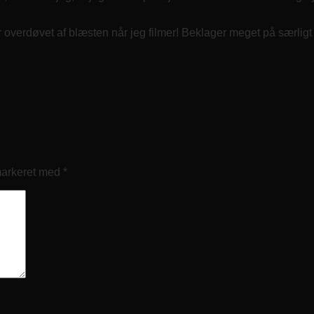
r overdøvet af blæsten når jeg filmer! Beklager meget på særligt 
markeret med
*