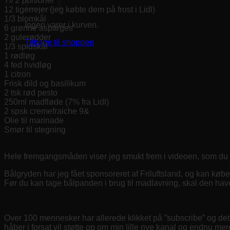
Til 2 portioner
12 tigerrejer (jeg købte dem på frost i Lidl)
1/3 blomkål
Ingen varer i kurven.
6 grønne asparges
2 gulerødder
Tilbage til shoppen
1/3 spidskål
1 rødløg
4 fed hvidløg
1 citron
Frisk dild og basilikum
2 tsk rød pesto
250ml madfløde (7% fra Lidl)
2 spsk cremefraiche 9&
Olie til marinade
Smør til stegning
Hele fremgangsmåden viser jeg smukt frem i videoen, som du 
Bålgryden har jeg fået sponsoreret af Friluftsland, og kan købe
Før du kan tage bålpanden i brug til madlavning, skal den hav
Over 100 mennesker har allerede klikket på ”subscribe” og det b
håber i forsat vil støtte op om min lille nye kanal og endnu mere