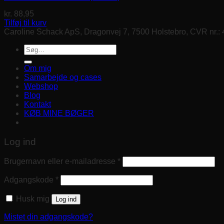
kr.
88,95
Tilføj til kurv
Caroline Schack ApS, Dragonvej 7, 7500 Holstebro, CVR nr.:
Søg
efter:
Om mig
Samarbejde og cases
Webshop
Blog
Kontakt
KØB MINE BØGER
Log ind
Brugernavn eller e-mailadresse
*
Adgangskode
*
Husk mig
Log ind
Mistet din adgangskode?