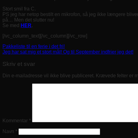
Stort smil fra C.
PS jeg har netop bestilt en mikrofon, så jeg ikke længere blive
på… Men det slutter nu!
Se med
HER
.
[/vc_column_text][/vc_column][/vc_row]
Pakkeliste til en ferie i det fri!
Jeg har sat mig et stort mål! Og til September indfrier jeg det!
Skriv et svar
Din e-mailadresse vil ikke blive publiceret.
Krævede felter er 
Kommentar
*
Navn
*