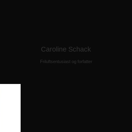
Caroline Schack
Friluftsentusiast og forfatter