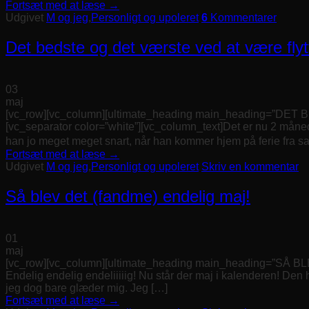
Fortsæt med at læse
→
Udgivet
M og jeg
,
Personligt og upoleret
6
Kommentarer
Det bedste og det værste ved at være flyt
03
maj
[vc_row][vc_column][ultimate_heading main_heading=”DET
[vc_separator color=”white”][vc_column_text]Det er nu 2 måned
han jo meget meget snart, når han kommer hjem på ferie fra 
Fortsæt med at læse
→
Udgivet
M og jeg
,
Personligt og upoleret
Skriv en kommentar
Så blev det (fandme) endelig maj!
01
maj
[vc_row][vc_column][ultimate_heading main_heading=”SÅ BL
Endelig endelig endeliiiiig! Nu står der maj i kalenderen! Den 
jeg dog bare glæder mig. Jeg […]
Fortsæt med at læse
→