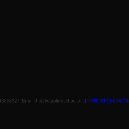
 43858327, Email: hej@carolineschack.dk |
HANDELSBETING