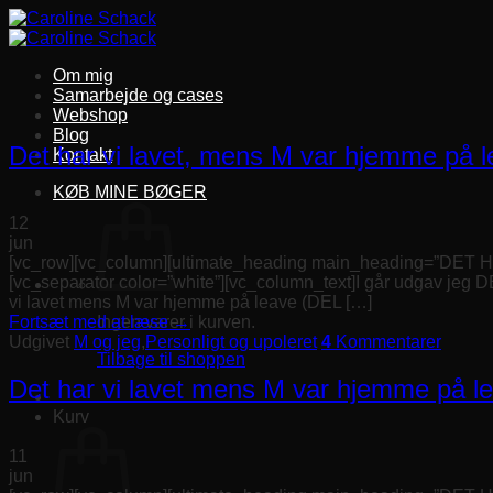
Fortsæt
til
indhold
Om mig
Samarbejde og cases
Webshop
Blog
Det har vi lavet, mens M var hjemme på 
Kontakt
KØB MINE BØGER
12
jun
[vc_row][vc_column][ultimate_heading main_heading=”DET 
[vc_separator color=”white”][vc_column_text]I går udgav jeg D
vi lavet mens M var hjemme på leave (DEL […]
Fortsæt med at læse
→
Ingen varer i kurven.
Udgivet
M og jeg
,
Personligt og upoleret
4
Kommentarer
Tilbage til shoppen
Det har vi lavet mens M var hjemme på l
Kurv
11
jun