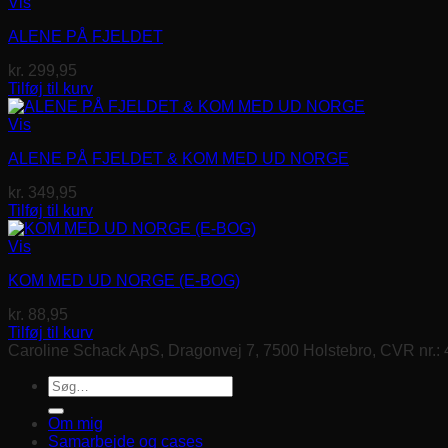
Vis
ALENE PÅ FJELDET
kr.
299,95
Tilføj til kurv
Vis
ALENE PÅ FJELDET & KOM MED UD NORGE
kr.
349,95
Tilføj til kurv
Vis
KOM MED UD NORGE (E-BOG)
kr.
88,95
Tilføj til kurv
Caroline Schack ApS, Dragonvej 7, 7500 Holstebro, CVR nr.:
Søg
efter:
Om mig
Samarbejde og cases