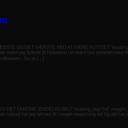
tet
 BEDSTE OG DET VÆRSTE VED AT VÆRE FLYTTET” heading_tag=
er siden jeg flyttede til Holstebro i et skønt hus sammen med 
sandkassen. Du se […]
EV DET FANDME (ENDELIG) MAJ” heading_tag=”h3″ margin_desi
her måned har jeg talt ned til i meget meget lang tid! Og det har