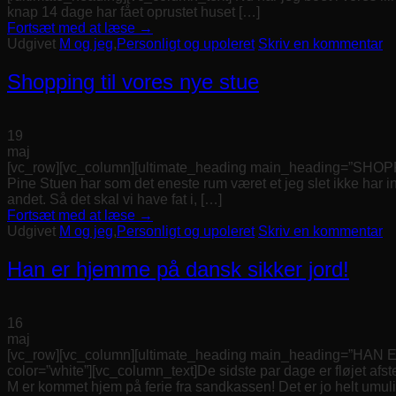
knap 14 dage har fået oprustet huset […]
Fortsæt med at læse
→
Udgivet
M og jeg
,
Personligt og upoleret
Skriv en kommentar
Shopping til vores nye stue
19
maj
[vc_row][vc_column][ultimate_heading main_heading=”SHOPP
Pine Stuen har som det eneste rum været et jeg slet ikke har ind
andet. Så det skal vi have fat i, […]
Fortsæt med at læse
→
Udgivet
M og jeg
,
Personligt og upoleret
Skriv en kommentar
Han er hjemme på dansk sikker jord!
16
maj
[vc_row][vc_column][ultimate_heading main_heading=”HAN 
color=”white”][vc_column_text]De sidste par dage er fløjet afs
M er kommet hjem på ferie fra sandkassen! Det er jo helt umulig