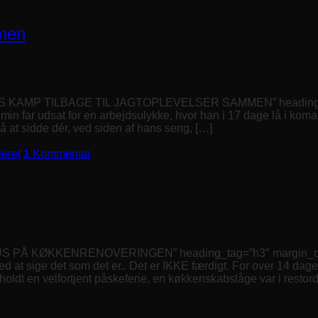
mmen
ES KAMP TILBAGE TIL JAGTOPLEVELSER SAMMEN” heading_tag=
min far udsat for en arbejdsulykke, hvor han i 17 dage lå i koma
på at sidde dér, ved siden af hans seng, […]
leret
1
Kommentar
TUS PÅ KØKKENRENOVERINGEN” heading_tag=”h3″ margin_desig
ed at sige det som det er.. Det er IKKE færdigt. For over 14 dag
ldt en velfortjent påskeferie, en køkkenskabslåge var i restord