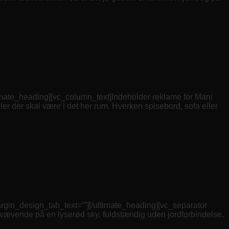
te_heading][vc_column_text]Indeholder reklame for Mani
bler der skal være i det her rum. Hverken spisebord, sofa eller
_design_tab_text=””][/ultimate_heading][vc_separator
. Svævende på en lyserød sky, fuldstændig uden jordforbindelse.