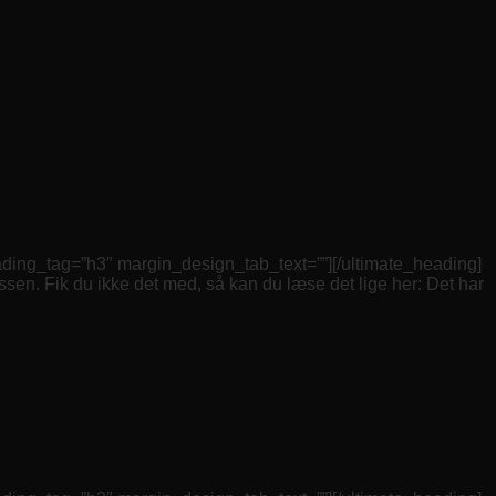
_tag=”h3″ margin_design_tab_text=””][/ultimate_heading]
sen. Fik du ikke det med, så kan du læse det lige her: Det har