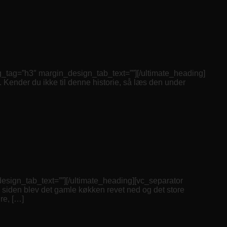
”h3″ margin_design_tab_text=””][/ultimate_heading]
. Kender du ikke til denne historie, så læs den under
n_tab_text=””][/ultimate_heading][vc_separator
e siden blev det gamle køkken revet ned og det store
re, […]