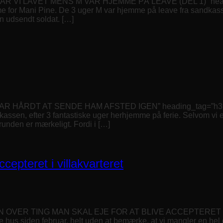
HAR VI LAVET MENS M VAR HJEMME PÅ LEAVE (DEL 1)” heading
me for Mani Pine. De 3 uger M var hjemme på leave fra sandkass
en udsendt soldat. […]
VAR HÅRDT AT SENDE HAM AFSTED IGEN” heading_tag=”h3″ mar
kassen, efter 3 fantastiske uger herhjemme på ferie. Selvom vi 
runden er mærkeligt. Fordi i […]
ccepteret i villakvarteret
STEN OVER TING MAN SKAL EJE FOR AT BLIVE ACCEPTERET I
lle hus siden februar, helt uden at bemærke, at vi mangler en he