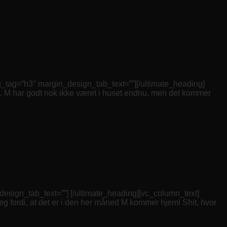
”h3″ margin_design_tab_text=””][/ultimate_heading]
M. M har godt nok ikke været i huset endnu, men det kommer
gn_tab_text=””] [/ultimate_heading][vc_column_text]
 jeg fordi, at det er i den her måned M kommer hjem! Shit, hvor