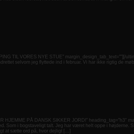
ING TIL VORES NYE STUE” margin_design_tab_text=””][/ultima
rettet selvom jeg flyttede ind i februar. Vi har ikke rigtig de mø
ER HJEMME PÅ DANSK SIKKER JORD!” heading_tag=”h3″ margin
ted. Som i bogstaveligt talt. Jeg har været helt oppe i højderne
t at sætte ord på, hvor dejligt […]