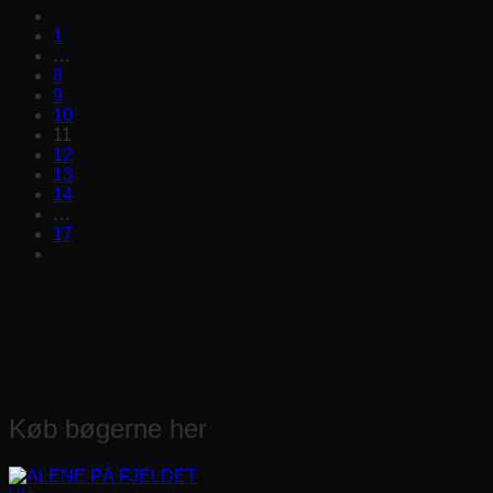
1
…
8
9
10
11
12
13
14
…
17
Køb bøgerne her