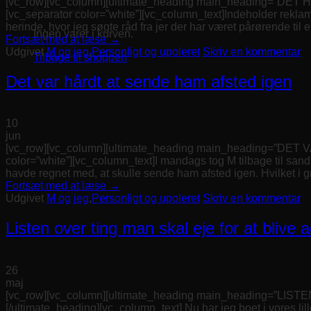
[vc_row][vc_column][ultimate_heading main_heading=”DET 
[vc_separator color=”white”][vc_column_text]Indeholder rekla
herinde, hvor jeg søgte råd fra jer der har været pårørende til 
Ingen varer i kurven.
Fortsæt med at læse
→
Udgivet
M og jeg
,
Personligt og upoleret
Skriv en kommentar
Tilbage til shoppen
Det var hårdt at sende ham afsted igen
10
jun
[vc_row][vc_column][ultimate_heading main_heading=”DET 
color=”white”][vc_column_text]I mandags tog M tilbage til sand
havde regnet med, at skulle sende ham afsted igen. Hvilket i g
Fortsæt med at læse
→
Udgivet
M og jeg
,
Personligt og upoleret
Skriv en kommentar
Listen over ting man skal eje for at blive a
26
maj
[vc_row][vc_column][ultimate_heading main_heading=”LI
[/ultimate_heading][vc_column_text] Nu har jeg boet i vores li