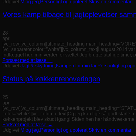
Udgivet
M og jeg
,
Personligt og upoleret
Skriv en kommentar
Vores kamp tilbage til jagtoplevelser sa
28
apr
[vc_row][vc_column][ultimate_heading main_heading=”VOR
[vc_separator color=”white”][vc_column_text]I august 2014 var 
indlægget her: min verden er væltet Jeg brugte utallige timer, 
Fortsæt med at læse
→
Udgivet
Jagt & skydning
,
Kampen for min far
,
Personligt og upo
Status på køkkenrenoveringen
25
apr
[vc_row][vc_column][ultimate_heading main_heading=”STA
color=”white”][vc_column_text]Og jeg kan lige så godt starte m
køkkenprojekt blev skudt igang! Siden hen har håndværkerne ho
Fortsæt med at læse
→
Udgivet
M og jeg
,
Personligt og upoleret
Skriv en kommentar