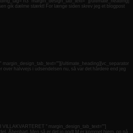
_tag=”h3″ margin_design_tab_text=””][/ultimate_heading]
en gik dælme stærkt! For længe siden skrev jeg et blogpost
gin_design_tab_text=””][/ultimate_heading][vc_separator
er over halvvejs i udsendelsen nu, så var det hårdere end jeg
 VILLAKVARTERET ” margin_design_tab_text=””]
l del. Åbenbart. Men så er det jo godt M er kommet hjem, og på