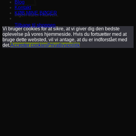
Blog
Kontakt
KØB MINE BØGER
Ingen varer i kurven.
Tilbage til shoppen
Vi bruger cookies for at sikre, at vi giver dig den bedste
oplevelse på vores hjemmeside. Hvis du fortsætter med at
bruge dette websted, vil vi antage, at du er indforstået med
det.
Accepter cookies
Privatlivspolitik